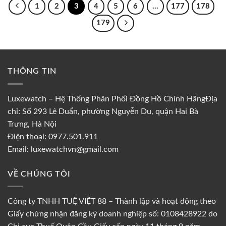
1
2
3
4
5
6
…
177
178
179
THÔNG TIN
Luxewatch – Hệ Thống Phân Phối Đồng Hồ Chính HãngĐịa
chỉ: Số 293 Lê Duẩn, phường Nguyễn Du, quận Hai Bà
Trưng, Hà Nội
Điện thoại: 0977.501.911
Email: luxewatchvn@gmail.com
VỀ CHÚNG TÔI
Công ty TNHH TUỆ VIỆT 88 – Thành lập và hoạt động theo
Giấy chứng nhận đăng ký doanh nghiệp số: 0108428922 do