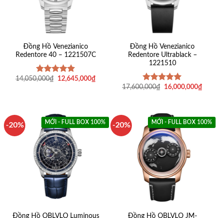
Đồng Hồ Venezianico
Đồng Hồ Venezianico
Redentore 40 – 1221507C
Redentore Ultrablack –
1221510
Giá
Giá
14,050,000
₫
12,645,000
₫
Được xếp
gốc
hiện
Giá
Giá
hạng
5
5
17,600,000
₫
16,000,000
₫
Được xếp
là:
tại
gốc
hiện
sao
hạng
5
5
14,050,000₫.
là:
là:
tại
sao
12,645,000₫.
17,600,000₫.
là:
16,0
MỚI - FULL BOX 100%
MỚI - FULL BOX 100%
-20%
-20%
Đồng Hồ OBLVLO Luminous
Đồng Hồ OBLVLO JM-