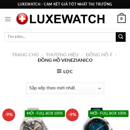
Skip
LUXEWATCH - CAM KẾT GIÁ TỐT NHẤT THỊ TRƯỜNG
to
content
0
Tìm
kiếm:
TRANG CHỦ
/
THƯƠNG HIỆU
/
ĐỒNG HỒ Ý
/
ĐỒNG HỒ VENEZIANICO
LỌC
MỚI - FULL BOX 100%
MỚI - FULL BOX 100%
-9%
-9%