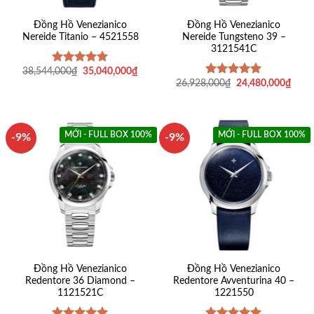
Đồng Hồ Venezianico
Đồng Hồ Venezianico
Nereide Titanio – 4521558
Nereide Tungsteno 39 –
3121541C
Giá
Giá
38,544,000
₫
35,040,000
₫
Được xếp
gốc
hiện
Giá
Giá
hạng
5
5
26,928,000
₫
24,480,000
₫
Được xếp
là:
tại
gốc
hiện
sao
hạng
5
5
38,544,000₫.
là:
là:
tại
sao
35,040,000₫.
26,928,000₫.
là:
24,4
MỚI - FULL BOX 100%
MỚI - FULL BOX 100%
-9%
-9%
Đồng Hồ Venezianico
Đồng Hồ Venezianico
Redentore 36 Diamond –
Redentore Avventurina 40 –
1121521C
1221550