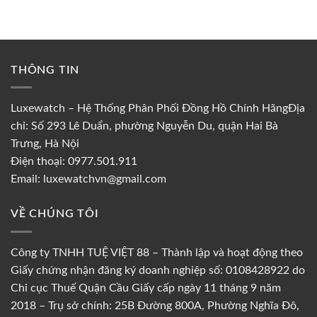
sao
hạng
5
5
sao
THÔNG TIN
Luxewatch – Hệ Thống Phân Phối Đồng Hồ Chính HãngĐịa
chỉ: Số 293 Lê Duẩn, phường Nguyễn Du, quận Hai Bà
Trưng, Hà Nội
Điện thoại: 0977.501.911
Email: luxewatchvn@gmail.com
VỀ CHÚNG TÔI
Công ty TNHH TUỆ VIỆT 88 – Thành lập và hoạt động theo
Giấy chứng nhận đăng ký doanh nghiệp số: 0108428922 do
Chi cục Thuế Quận Cầu Giấy cấp ngày 11 tháng 9 năm
2018 – Trụ sở chính: 25B Đường 800A, Phường Nghĩa Đô,