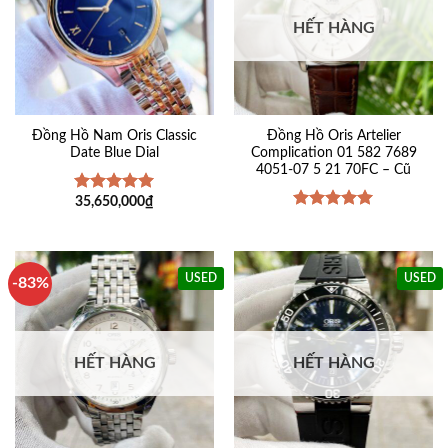
HẾT HÀNG
Đồng Hồ Nam Oris Classic
Đồng Hồ Oris Artelier
Date Blue Dial
Complication 01 582 7689
4051-07 5 21 70FC – Cũ
35,650,000
₫
Được xếp
hạng
5
5
Được xếp
sao
hạng
5
5
sao
USED
USED
-83%
HẾT HÀNG
HẾT HÀNG