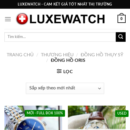
Skip
LUXEWATCH - CAM KẾT GIÁ TỐT NHẤT THỊ TRƯỜNG
to
content
0
Tìm
kiếm:
TRANG CHỦ
/
THƯƠNG HIỆU
/
ĐỒNG HỒ THỤY SỸ
/
ĐỒNG HỒ ORIS
LỌC
MỚI - FULL BOX 100%
USED