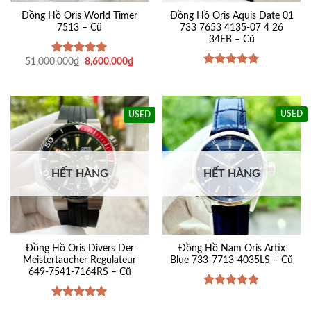
Đồng Hồ Oris World Timer
Đồng Hồ Oris Aquis Date 01
7513 – Cũ
733 7653 4135-07 4 26
34EB – Cũ
Giá
Giá
51,000,000
₫
8,600,000
₫
Được xếp
gốc
hiện
hạng
5
5
Được xếp
là:
tại
sao
hạng
5
5
51,000,000₫.
là:
sao
8,600,000₫.
USED
USED
HẾT HÀNG
HẾT HÀNG
Đồng Hồ Oris Divers Der
Đồng Hồ Nam Oris Artix
Meistertaucher Regulateur
Blue 733-7713-4035LS – Cũ
649-7541-7164RS – Cũ
Được xếp
hạng
5
5
Được xếp