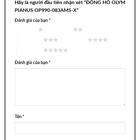
Hãy là người đầu tiên nhận xét “ĐỒNG HỒ OLYM
PIANUS OP990-083AMS-X”
Đánh giá của bạn
*
1 trên 5 sao
2 trên 5 sao
3 trên 5 sao
4 trên 5 sao
5 trên 5 sao
Đánh giá của bạn
*
Tên
*