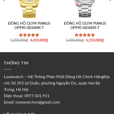
ĐỒNG HỒ OLYM PIANUS
ĐỒNG HỒ OLYM PIANUS
OP990-083AMK-T
OP990-083AMS-T
Giá
Giá
Giá
Giá
5,200,000
₫
4,450,000
₫
5,000,000
₫
4,250,000
₫
Được xếp
Được xếp
gốc
hiện
gốc
hiện
hạng
5
5
hạng
5
5
là:
tại
là:
tại
sao
sao
5,200,000₫.
là:
5,000,000₫.
là:
9,000₫.
4,450,000₫.
4,250,
THÔNG TIN
Luxewatch – Hệ Thống Phân Phối Đồng Hồ Chính HãngĐịa
chỉ: Số 293 Lê Duẩn, phường Nguyễn Du, quận Hai Bà
Trưng, Hà Nội
Điện thoại: 0977.501.911
Email: luxewatchvn@gmail.com