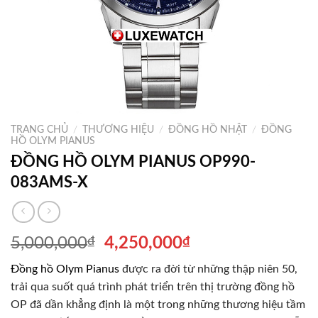
TRANG CHỦ
/
THƯƠNG HIỆU
/
ĐỒNG HỒ NHẬT
/
ĐỒNG
HỒ OLYM PIANUS
ĐỒNG HỒ OLYM PIANUS OP990-
083AMS-X
Giá
Giá
5,000,000
₫
4,250,000
₫
gốc
hiện
Đồng hồ Olym Pianus
được ra đời từ những thập niên 50,
là:
tại
trải qua suốt quá trình phát triển trên thị trường đồng hồ
5,000,000₫.
là:
OP đã dần khẳng định là một trong những thương hiệu tầm
4,250,000₫.